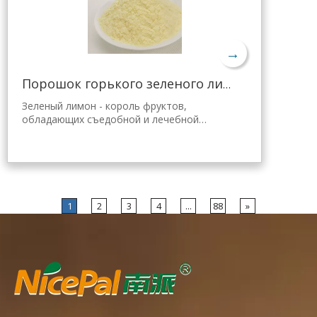
Мгновенно растворяется, удобен в
применении.
→
Порошок горького зеленого лимона для похудения
Зеленый лимон - король фруктов,
обладающих съедобной и лечебной
ценностью. Лимонный порошок Nicepal
выбран из свежего зеленого лимона
Хайнань, полученного с помощью самой
передовой в мире технологии
распылительной сушки и обработки,
которая хорошо сохраняет
1
2
3
4
...
88
»
питательность и аромат свежего лимона.
Мгновенно растворяется, удобен в
применении.