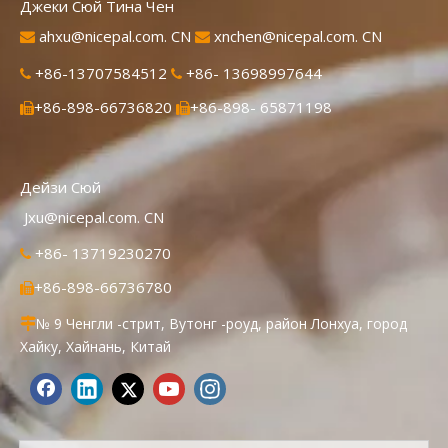
Джеки Сюй Тина Чен
ahxu@nicepal.com. CN
xnchen@nicepal.com. CN


+86-13707584512
+86- 13698997644


+86-898-66736820
+86-898- 65871198


Дейзи Сюй
Jxu@nicepal.com. CN
+86- 13719230270

+86-898-66736780

№ 9 Ченгли -стрит, Вутонг -роуд, район Лонхуа, город

Хайку, Хайнань, Китай