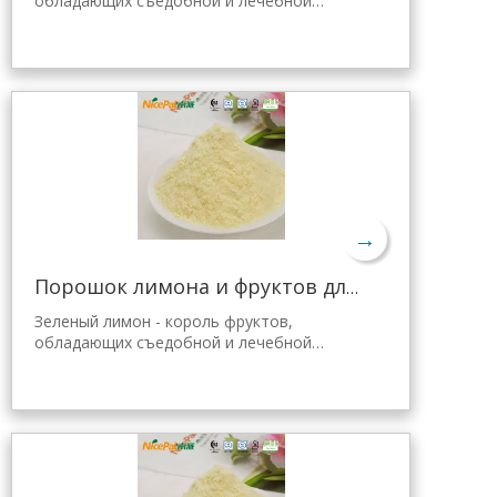
обладающих съедобной и лечебной
ценностью. Лимонный порошок Nicepal
отобран из свежего зеленого лимона
Хайнань, полученного с помощью самой
передовой в мире технологии
распылительной сушки и обработки,
которая хорошо сохраняет его
питательные свойства и аромат свежего
лимона. Мгновенно растворяется, удобен
в применении.
→
Порошок лимона и фруктов для желе Tang
Зеленый лимон - король фруктов,
обладающих съедобной и лечебной
ценностью. Лимонный порошок Nicepal
выбран из свежего зеленого лимона
Хайнань, полученного с помощью самой
передовой в мире технологии
распылительной сушки и обработки,
которая хорошо сохраняет
питательность и аромат свежего лимона.