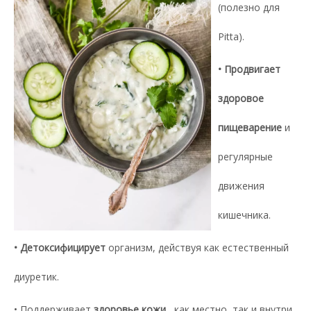
(полезно для
Pitta).
• Продвигает
здоровое
пищеварение
и
регулярные
движения
кишечника.
• Детоксифицирует
организм, действуя как естественный
диуретик.
• Поддерживает
здоровье кожи
, как местно, так и внутри.