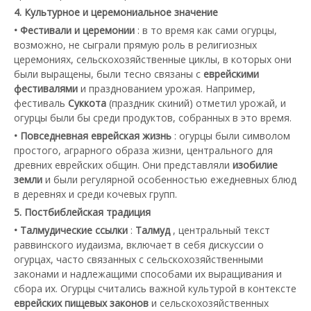
4. Культурное и церемониальное значение
• Фестивали и церемонии
: в то время как сами огурцы,
возможно, не сыграли прямую роль в религиозных
церемониях, сельскохозяйственные циклы, в которых они
были выращены, были тесно связаны с
еврейскими
фестивалями
и празднованием урожая. Например,
фестиваль
Суккота
(праздник скиний) отметил урожай, и
огурцы были бы среди продуктов, собранных в это время.
• Повседневная еврейская жизнь
: огурцы были символом
простого, аграрного образа жизни, центрального для
древних еврейских общин. Они представляли
изобилие
земли
и были регулярной особенностью ежедневных блюд
в деревнях и среди кочевых групп.
5. Постбиблейская традиция
• Талмудические ссылки
:
Талмуд
, центральный текст
раввинского иудаизма, включает в себя дискуссии о
огурцах, часто связанных с сельскохозяйственными
законами и надлежащими способами их выращивания и
сбора их. Огурцы считались важной культурой в контексте
еврейских пищевых законов
и сельскохозяйственных