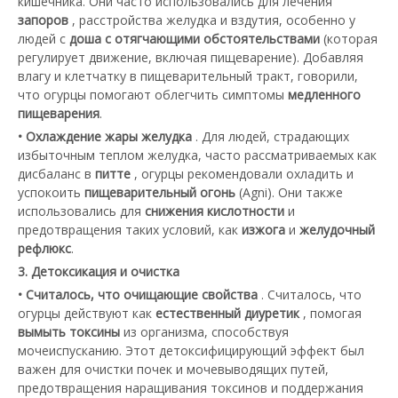
кишечника. Они часто использовались для лечения
запоров
, расстройства желудка и вздутия, особенно у
людей с
доша с отягчающими обстоятельствами
(которая
регулирует движение, включая пищеварение). Добавляя
влагу и клетчатку в пищеварительный тракт, говорили,
что огурцы помогают облегчить симптомы
медленного
пищеварения
.
• Охлаждение жары желудка
. Для людей, страдающих
избыточным теплом желудка, часто рассматриваемых как
дисбаланс в
питте
, огурцы рекомендовали охладить и
успокоить
пищеварительный огонь
(Agni). Они также
использовались для
снижения кислотности
и
предотвращения таких условий, как
изжога
и
желудочный
рефлюкс
.
3. Детоксикация и очистка
• Считалось, что очищающие свойства
. Считалось, что
огурцы действуют как
естественный диуретик
, помогая
вымыть токсины
из организма, способствуя
мочеиспусканию. Этот детоксифицирующий эффект был
важен для очистки почек и мочевыводящих путей,
предотвращения наращивания токсинов и поддержания