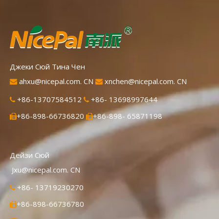
Мгновенно растворяется, удобен в
применении.
Джеки Сюй Тина Чен
ahxu@nicepal.com. CN
xnchen@nicepal.com. CN


+86-13707584512
+86- 13698997644


+86-898-66736820
+86-898- 65871198


Дейзи Сюй
Jxu@nicepal.com. CN
+86- 13719230270

+86-898-66736780
