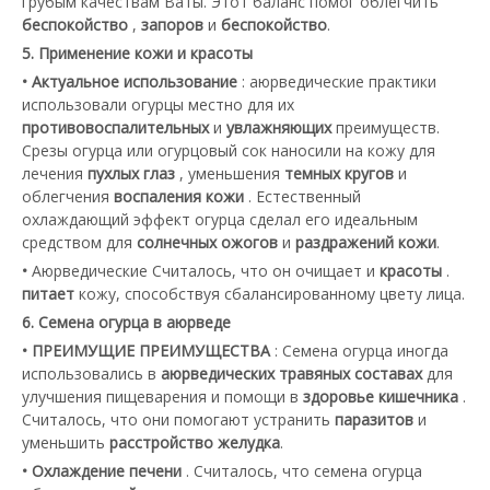
грубым качествам Ваты. Этот баланс помог облегчить
беспокойство
,
запоров
и
беспокойство
.
5. Применение кожи и красоты
• Актуальное использование
: аюрведические практики
использовали огурцы местно для их
противовоспалительных
и
увлажняющих
преимуществ.
Срезы огурца или огурцовый сок наносили на кожу для
лечения
пухлых глаз
, уменьшения
темных кругов
и
облегчения
воспаления кожи
. Естественный
охлаждающий эффект огурца сделал его идеальным
средством для
солнечных ожогов
и
раздражений кожи
.
•
Аюрведические Считалось, что он очищает и
красоты
.
питает
кожу, способствуя сбалансированному цвету лица.
6. Семена огурца в аюрведе
• ПРЕИМУЩИЕ ПРЕИМУЩЕСТВА
: Семена огурца иногда
использовались в
аюрведических травяных составах
для
улучшения пищеварения и помощи в
здоровье кишечника
.
Считалось, что они помогают устранить
паразитов
и
уменьшить
расстройство желудка
.
• Охлаждение печени
. Считалось, что семена огурца