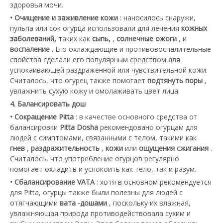
здоровья мочи.
• Очищение и заживление кожи
: наносилось снаружи,
пульпа или сок огурца использовали для лечения
кожных
заболеваний,
таких как
сыпь,
,
солнечные ожоги
, и
воспаление
. Его охлаждающие и противовоспалительные
свойства сделали его популярным средством для
успокаивающей раздраженной или чувствительной кожи.
Считалось, что огурец также помогает
подтянуть поры
,
увлажнить сухую кожу и омолаживать цвет лица.
4. Балансировать дош
• Сокращение Pitta
: в качестве основного средства от
балансировки
Pitta Dosha
рекомендовано огурцам для
людей с симптомами, связанными с телом, такими как
гнев
,
раздражительность
,
кожи
или
ощущения сжигания
.
Считалось, что употребление огурцов регулярно
помогает охладить и успокоить как тело, так и разум.
• Сбалансирование VATA
: хотя в основном рекомендуется
для Pitta, огурцы также были полезны для людей с
отягчающими
вата -дошами
, поскольку их влажная,
увлажняющая природа противодействовала сухим и