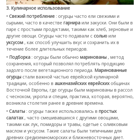
3. Кулинарное использование
• Свежий потребление
: огурцы часто ели свежими и
сырыми, часто в качестве
гарнира
или закуски. Они были в
паре с простыми продуктами, такими как хлеб, зерновые и
другие овощи. Огурцы часто подавали с
солью
или
уксусом
, как способ улучшить вкус и сохранить их в
течение более длительных периодов.
• Подборка
: огурцы были обычно
маринованы
, метод
сохранения, который позволял потреблять продукцию
задолго после вегетационного периода.
Маринованные
огурцы
стали важной частью еврейской кулинарной
традиции, особенно в
ашкеназийских еврейских
общинах
Восточной Европы, где огурцы были маринованы в рассол
с чесноком, укропа и специи, практика, которая, вероятно,
возникла столетия ранее в древние времена.
• Салаты
: огурцы также использовались в
простых
салатах
, часто смешивавшихся с другими овощами,
такими как лук, помидоры и травы, одетые с оливковым
маслом и уксусом. Такие салаты были типичными для
древних средиземноморских и ближневосточных диет.