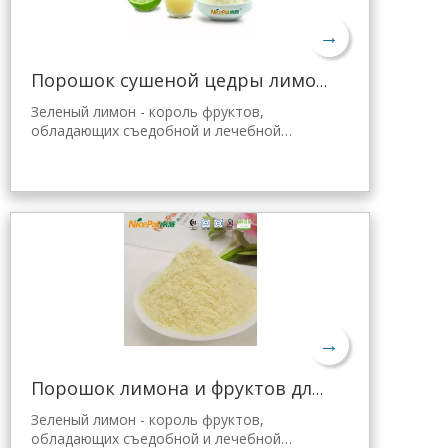
→
Порошок сушеной цедры лимона оптом
Зеленый лимон - король фруктов,
обладающих съедобной и лечебной
ценностью. Лимонный порошок Nicepal
отобран из свежего зеленого лимона
Хайнань, полученного с помощью самой
передовой в мире технологии
распылительной сушки и обработки,
которая хорошо сохраняет его
питательные свойства и аромат свежего
лимона. Мгновенно растворяется, удобен
в применении.
→
Порошок лимона и фруктов для желе Tang
Зеленый лимон - король фруктов,
обладающих съедобной и лечебной