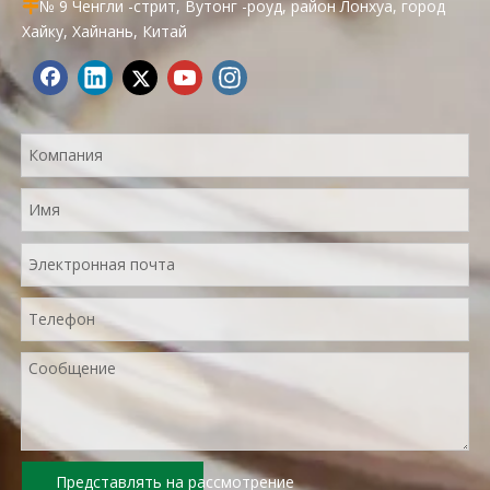
№ 9 Ченгли -стрит, Вутонг -роуд, район Лонхуа, город

Хайку, Хайнань, Китай
Представлять на рассмотрение