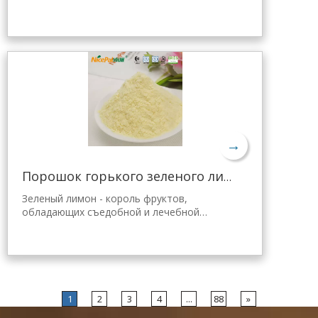
ценностью. Лимонный порошок Nicepal
выбран из свежего зеленого лимона
Хайнань, полученного с помощью самой
передовой в мире технологии
распылительной сушки и обработки,
которая хорошо сохраняет
питательность и аромат свежего лимона.
Мгновенно растворяется, удобен в
применении.
→
Порошок горького зеленого лимона для похудения
Зеленый лимон - король фруктов,
обладающих съедобной и лечебной
ценностью. Лимонный порошок Nicepal
выбран из свежего зеленого лимона
Хайнань, полученного с помощью самой
передовой в мире технологии
распылительной сушки и обработки,
которая хорошо сохраняет
1
2
3
4
...
88
»
питательность и аромат свежего лимона.