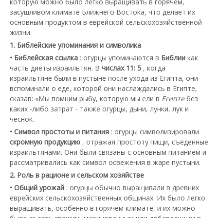
которую можно было легко выращивать в горячем,
засушливом климате Ближнего Востока, что делает их
основным продуктом в еврейской сельскохозяйственной
жизни.
1. Библейские упоминания и символика
• Библейская ссылка
: огурцы упоминаются в
Библии
как
часть диеты израильтян. В
числах 11: 5
, когда
израильтяне были в пустыне после ухода из Египта, они
вспоминали о еде, которой они наслаждались в Египте,
сказав: «Мы помним рыбу, которую мы ели в
Египте
без
каких -либо затрат - также огурцы, дыни, лунки, лук и
чеснок.
• Символ простоты и питания
: огурцы символизировали
скромную продукцию
, отражая простоту пищи, съеденные
израильтянами. Они были связаны с основным питанием и
рассматривались как символ освежения в жаре пустыни.
2. Роль в рационе и сельском хозяйстве
• Общий урожай
: огурцы обычно выращивали в древних
еврейских сельскохозяйственных общинах. Их было легко
выращивать, особенно в горячем климате, и их можно