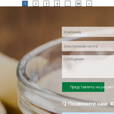
питательность и аромат свежего лимона.
1
2
3
4
...
88
»
Мгновенно растворяется, удобен в
применении.
Представлять на рассмо
Позвоните нам: 40
