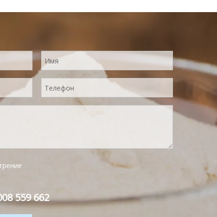
питательность и аромат свежего лимона.
Мгновенно растворяется, удобен в
применении.
трение
08 559 662