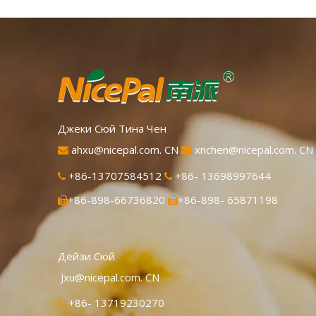
питательные свойства и аромат свежего
лимона. Мгновенно растворяется,
удобен в применении.
Джеки Сюй Тина Чен
ahxu@nicepal.com. CN
xnchen@nicepal.com. CN


+86-13707584512
+86- 13698997644


+86-898-66736820
+86-898- 65871198


Дейзи Сюй
Jxu@nicepal.com. CN
+86- 13719230270
