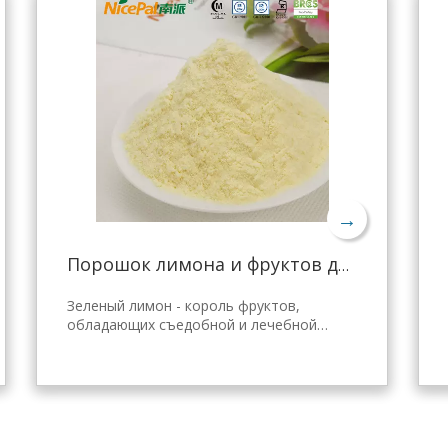
→
Порошок лимона и фруктов для желе Tang
Зеленый лимон - король фруктов,
обладающих съедобной и лечебной
ценностью. Лимонный порошок Nicepal
выбран из свежего зеленого лимона
Хайнань, полученного с помощью самой
передовой в мире технологии
распылительной сушки и обработки,
которая хорошо сохраняет