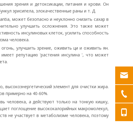
шения зрения и детоксикации, питания и крови. Он
ункул эрисипела, злокачественные раны и т. Д.
antia, может безопасно и неуклонно снизить сахар в
чительно улучшить осложнения. Это также может
ктивность инсулиновых клеток, усилить способность
изма человека.
огонь, улучшить зрение, оживить ци и оживить ян.
имеет репутацию 'растения инсулина ', что может
ета.
о, высокоэнергетический элемент для очистки жира.
ов примерно на 40-60%.
вь человека, а действуют только на тонкую кишку,
ащает поглощение высококалорийных макромолекул,
ств не участвует в метаболизме человека, поэтому