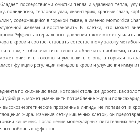
обладает последствиями очистки тепла и удаления тепла, улуч
у, полидипсию, тепловой удар, дизентерию, красные глаза, карб
лин ', содержащийся в горькой тыкве, а именно Momordica Char
елудочной железы и восстановить В -клетки, что может зна
 крови. Эффект артериального давления также может усилить а
ахара в крови и соответствовать естественному закону метабол
ся в том, чтобы очистить тепло и облегчить проблемы, снять 
ожет очистить токсины и уменьшить огонь, а горькая тыква 
имеет функцию регуляции липидов в крови и улучшения иммунит
едиента по снижению веса, который столь же дорого, как золот
ый убийца », может уменьшить потребление жира и полисахарид
 высокоэнергетические прозрачные липиды не попадают в кро
оглощения жира. Изменив сетку кишечных клеток, он предотвр
 тонкий кишечник. Поглощение молекулярных питательных веще
ичных побочных эффектов.