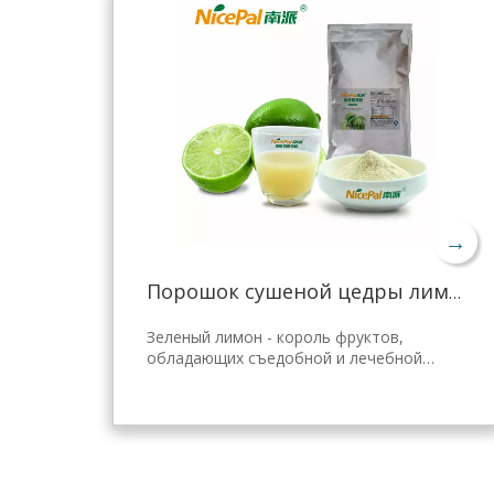
→
Порошок сушеной цедры лимона оптом
Зеленый лимон - король фруктов,
обладающих съедобной и лечебной
ценностью. Лимонный порошок Nicepal
отобран из свежего зеленого лимона
Хайнань, полученного с помощью самой
передовой в мире технологии
распылительной сушки и обработки,
которая хорошо сохраняет его