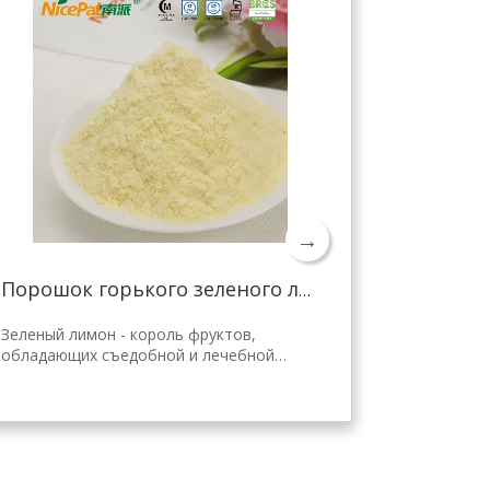
→
Порошок горького зеленого лимона для похудения
Зеленый лимон - король фруктов,
обладающих съедобной и лечебной
ценностью. Лимонный порошок Nicepal
выбран из свежего зеленого лимона
Хайнань, полученного с помощью самой
передовой в мире технологии
распылительной сушки и обработки,
которая хорошо сохраняет