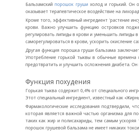
Бальзамский
порошок груши
холод и горький. Он 
оказывает терапевтическое воздействие на лихорадк
Кроме того, эффективный ингредиент 'растение инсу
крови. Важно улучшить функцию островков подж
регулировать липиды в крови и уменьшить липиды в
саморегулироваться в крови, ускорить окисление с
Другая функция порошка груши бальзама заключает
Употребление горькой тыквы в обычные времена м
предотвратить и улучшить осложнения диабета. Он 
Функция похудения
Горькая тыква содержит 0,4% от специального ингр
Этот специальный ингредиент, известный как «Жирн
Фармакологические исследования подтвердили, что
которая является важной частью организма для п
таких как жир и полисахариды, тем самым ускоряя
порошок грушевой бальзама не имеет никаких токс