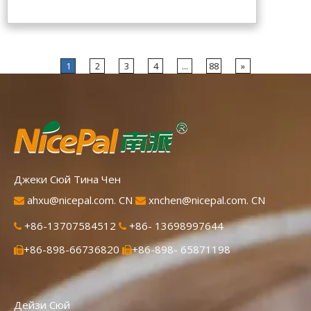
выбран из свежего зеленого лимона
Хайнань, полученного с помощью самой
передовой в мире технологии
распылительной сушки и обработки,
которая хорошо сохраняет
1
2
3
4
...
88
»
питательность и аромат свежего лимона.
Мгновенно растворяется, удобен в
применении.
Джеки Сюй Тина Чен
ahxu@nicepal.com. CN
xnchen@nicepal.com. CN


+86-13707584512
+86- 13698997644


+86-898-66736820
+86-898- 65871198


Дейзи Сюй