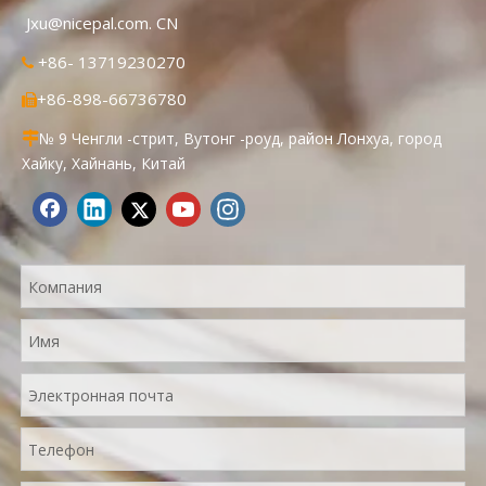
Jxu@nicepal.com. CN
+86- 13719230270

+86-898-66736780

№ 9 Ченгли -стрит, Вутонг -роуд, район Лонхуа, город

Хайку, Хайнань, Китай