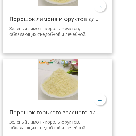
→
Порошок лимона и фруктов для желе Tang
Зеленый лимон - король фруктов,
обладающих съедобной и лечебной
ценностью. Лимонный порошок Nicepal
выбран из свежего зеленого лимона
Хайнань, полученного с помощью самой
передовой в мире технологии
распылительной сушки и обработки,
которая хорошо сохраняет
питательность и аромат свежего лимона.
Мгновенно растворяется, удобен в
применении.
→
Порошок горького зеленого лимона для похудения
Зеленый лимон - король фруктов,
обладающих съедобной и лечебной
ценностью. Лимонный порошок Nicepal