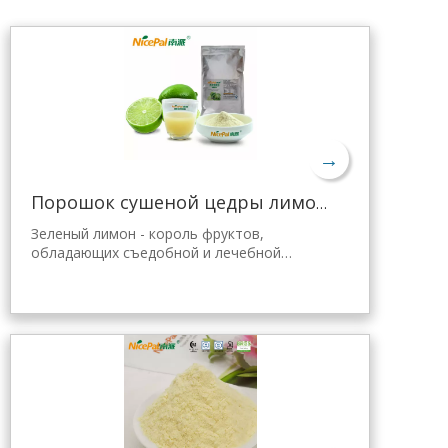
→
Порошок сушеной цедры лимона оптом
Зеленый лимон - король фруктов,
обладающих съедобной и лечебной
ценностью. Лимонный порошок Nicepal
отобран из свежего зеленого лимона
Хайнань, полученного с помощью самой
передовой в мире технологии
распылительной сушки и обработки,
которая хорошо сохраняет его
питательные свойства и аромат свежего
лимона. Мгновенно растворяется, удобен
в применении.