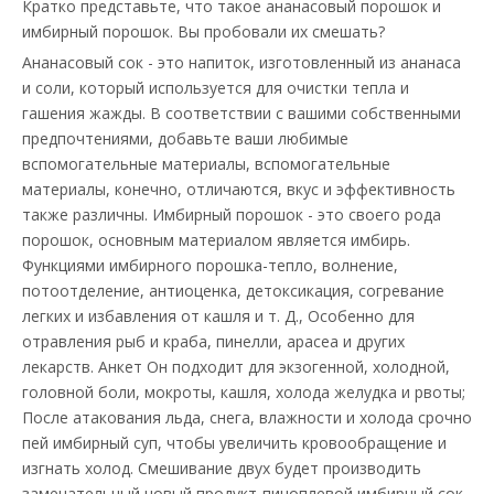
Кратко представьте, что такое ананасовый порошок и
имбирный порошок. Вы пробовали их смешать?
Ананасовый сок - это напиток, изготовленный из ананаса
и соли, который используется для очистки тепла и
гашения жажды. В соответствии с вашими собственными
предпочтениями, добавьте ваши любимые
вспомогательные материалы, вспомогательные
материалы, конечно, отличаются, вкус и эффективность
также различны. Имбирный порошок - это своего рода
порошок, основным материалом является имбирь.
Функциями имбирного порошка-тепло, волнение,
потоотделение, антиоценка, детоксикация, согревание
легких и избавления от кашля и т. Д., Особенно для
отравления рыб и краба, пинелли, арасеа и других
лекарств. Анкет Он подходит для экзогенной, холодной,
головной боли, мокроты, кашля, холода желудка и рвоты;
После атакования льда, снега, влажности и холода срочно
пей имбирный суп, чтобы увеличить кровообращение и
изгнать холод. Смешивание двух будет производить
замечательный новый продукт-пиноплевой имбирный сок,