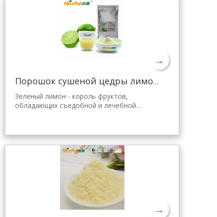
→
Порошок сушеной цедры лимона оптом
Зеленый лимон - король фруктов,
обладающих съедобной и лечебной
ценностью. Лимонный порошок Nicepal
отобран из свежего зеленого лимона
Хайнань, полученного с помощью самой
передовой в мире технологии
распылительной сушки и обработки,
которая хорошо сохраняет его
питательные свойства и аромат свежего
лимона. Мгновенно растворяется, удобен
в применении.
→