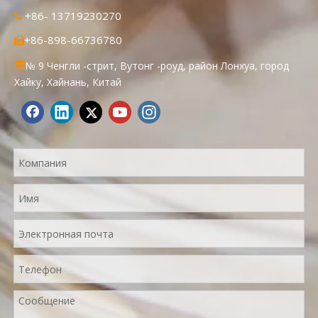
+86- 13719230270

+86-898-66736780

№ 9 Ченгли -стрит, Вутонг -роуд, район Лонхуа, город

Хайку, Хайнань, Китай