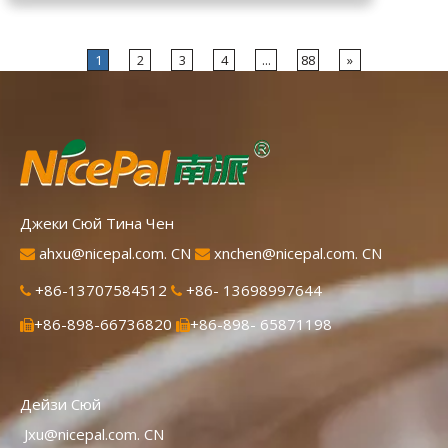
передовой в мире технологии
распылительной сушки и обработки,
которая хорошо сохраняет
1
2
3
4
...
88
»
питательность и аромат свежего лимона.
Мгновенно растворяется, удобен в
применении.
Джеки Сюй Тина Чен
ahxu@nicepal.com. CN
xnchen@nicepal.com. CN


+86-13707584512
+86- 13698997644


+86-898-66736820
+86-898- 65871198


Дейзи Сюй
Jxu@nicepal.com. CN