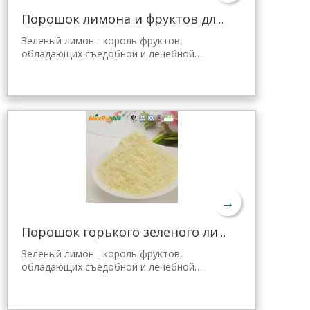
Порошок лимона и фруктов для желе Tang
Зеленый лимон - король фруктов,
обладающих съедобной и лечебной
ценностью. Лимонный порошок Nicepal
выбран из свежего зеленого лимона
Хайнань, полученного с помощью самой
передовой в мире технологии
распылительной сушки и обработки,
которая хорошо сохраняет
питательность и аромат свежего лимона.
Мгновенно растворяется, удобен в
применении.
→
Порошок горького зеленого лимона для похудения
Зеленый лимон - король фруктов,
обладающих съедобной и лечебной
ценностью. Лимонный порошок Nicepal
выбран из свежего зеленого лимона
Хайнань, полученного с помощью самой