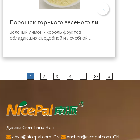
→
Порошок горького зеленого лимона для похудения
Зеленый лимон - король фруктов,
обладающих съедобной и лечебной
ценностью. Лимонный порошок Nicepal
выбран из свежего зеленого лимона
Хайнань, полученного с помощью самой
передовой в мире технологии
распылительной сушки и обработки,
которая хорошо сохраняет
1
2
3
4
...
88
»
питательность и аромат свежего лимона.
Мгновенно растворяется, удобен в
применении.
Джеки Сюй Тина Чен
ahxu@nicepal.com. CN
xnchen@nicepal.com. CN

