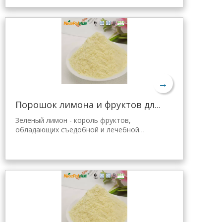
Хайнань, полученного с помощью самой
передовой в мире технологии
распылительной сушки и обработки,
которая хорошо сохраняет его
питательные свойства и аромат свежего
лимона. Мгновенно растворяется, удобен
в применении.
→
Порошок лимона и фруктов для желе Tang
Зеленый лимон - король фруктов,
обладающих съедобной и лечебной
ценностью. Лимонный порошок Nicepal
выбран из свежего зеленого лимона
Хайнань, полученного с помощью самой
передовой в мире технологии
распылительной сушки и обработки,
которая хорошо сохраняет
питательность и аромат свежего лимона.
Мгновенно растворяется, удобен в
применении.