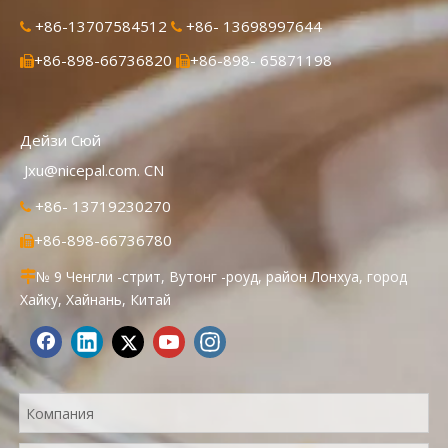
+86-13707584512
+86- 13698997644


+86-898-66736820
+86-898- 65871198


Дейзи Сюй
Jxu@nicepal.com. CN
+86- 13719230270

+86-898-66736780

№ 9 Ченгли -стрит, Вутонг -роуд, район Лонхуа, город

Хайку, Хайнань, Китай