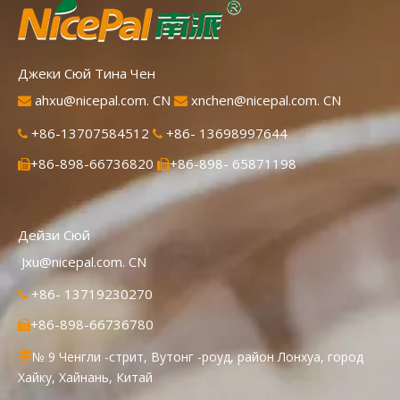
Джеки Сюй Тина Чен
ahxu@nicepal.com. CN
xnchen@nicepal.com. CN


+86-13707584512
+86- 13698997644


+86-898-66736820
+86-898- 65871198


Дейзи Сюй
Jxu@nicepal.com. CN
+86- 13719230270

+86-898-66736780

№ 9 Ченгли -стрит, Вутонг -роуд, район Лонхуа, город

Хайку, Хайнань, Китай