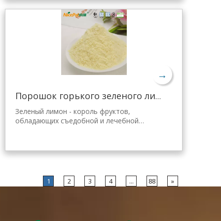
передовой в мире технологии
распылительной сушки и обработки,
которая хорошо сохраняет
питательность и аромат свежего лимона.
Мгновенно растворяется, удобен в
применении.
→
Порошок горького зеленого лимона для похудения
Зеленый лимон - король фруктов,
обладающих съедобной и лечебной
ценностью. Лимонный порошок Nicepal
выбран из свежего зеленого лимона
Хайнань, полученного с помощью самой
передовой в мире технологии
распылительной сушки и обработки,
которая хорошо сохраняет
1
2
3
4
...
88
»
питательность и аромат свежего лимона.
Мгновенно растворяется, удобен в
применении.