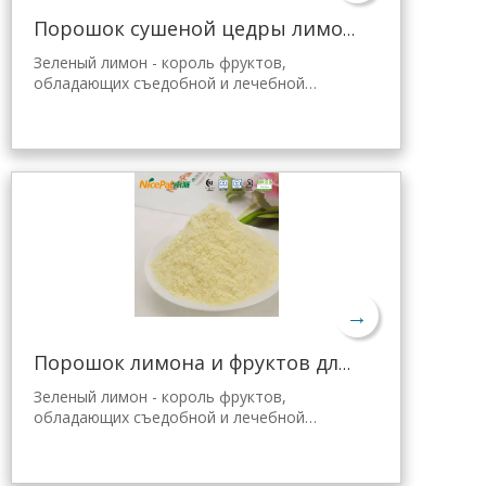
Порошок сушеной цедры лимона оптом
Зеленый лимон - король фруктов,
обладающих съедобной и лечебной
ценностью. Лимонный порошок Nicepal
отобран из свежего зеленого лимона
Хайнань, полученного с помощью самой
передовой в мире технологии
распылительной сушки и обработки,
которая хорошо сохраняет его
питательные свойства и аромат свежего
лимона. Мгновенно растворяется, удобен
в применении.
→
Порошок лимона и фруктов для желе Tang
Зеленый лимон - король фруктов,
обладающих съедобной и лечебной
ценностью. Лимонный порошок Nicepal
выбран из свежего зеленого лимона
Хайнань, полученного с помощью самой