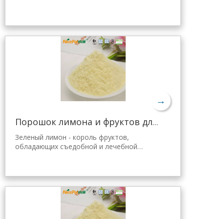
ценностью. Лимонный порошок Nicepal
отобран из свежего зеленого лимона
Хайнань, полученного с помощью самой
передовой в мире технологии
распылительной сушки и обработки,
которая хорошо сохраняет его
питательные свойства и аромат свежего
лимона. Мгновенно растворяется, удобен
в применении.
→
Порошок лимона и фруктов для желе Tang
Зеленый лимон - король фруктов,
обладающих съедобной и лечебной
ценностью. Лимонный порошок Nicepal
выбран из свежего зеленого лимона
Хайнань, полученного с помощью самой
передовой в мире технологии
распылительной сушки и обработки,
которая хорошо сохраняет
питательность и аромат свежего лимона.