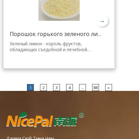
Мгновенно растворяется, удобен в
применении.
→
Порошок горького зеленого лимона для похудения
Зеленый лимон - король фруктов,
обладающих съедобной и лечебной
ценностью. Лимонный порошок Nicepal
выбран из свежего зеленого лимона
Хайнань, полученного с помощью самой
передовой в мире технологии
распылительной сушки и обработки,
которая хорошо сохраняет
1
2
3
4
...
88
»
питательность и аромат свежего лимона.
Мгновенно растворяется, удобен в
применении.
Джеки Сюй Тина Чен