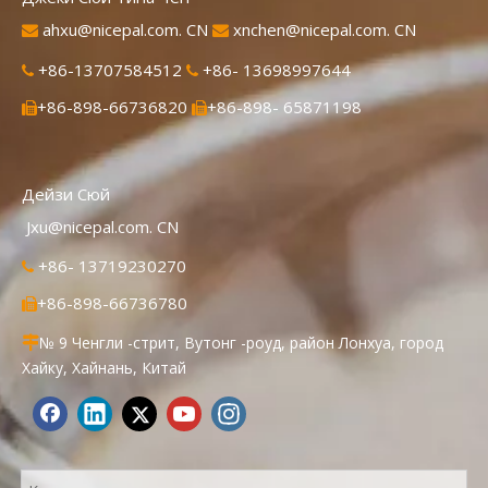
ahxu@nicepal.com. CN
xnchen@nicepal.com. CN


+86-13707584512
+86- 13698997644


+86-898-66736820
+86-898- 65871198


Дейзи Сюй
Jxu@nicepal.com. CN
+86- 13719230270

+86-898-66736780

№ 9 Ченгли -стрит, Вутонг -роуд, район Лонхуа, город

Хайку, Хайнань, Китай