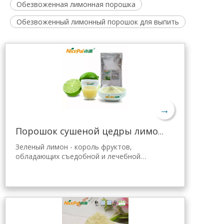
Обезвоженная лимонная порошка
Обезвоженный лимонный порошок для выпить
→
Порошок сушеной цедры лимона оптом
Зеленый лимон - король фруктов,
обладающих съедобной и лечебной
ценностью. Лимонный порошок Nicepal
отобран из свежего зеленого лимона
Хайнань, полученного с помощью самой
передовой в мире технологии
распылительной сушки и обработки,
которая хорошо сохраняет его
питательные свойства и аромат свежего