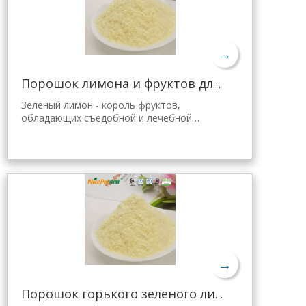
лимона. Мгновенно растворяется, удобен
в применении.
→
Порошок лимона и фруктов для желе Tang
Зеленый лимон - король фруктов,
обладающих съедобной и лечебной
ценностью. Лимонный порошок Nicepal
выбран из свежего зеленого лимона
Хайнань, полученного с помощью самой
передовой в мире технологии
распылительной сушки и обработки,
которая хорошо сохраняет
питательность и аромат свежего лимона.
Мгновенно растворяется, удобен в
применении.
→
Порошок горького зеленого лимона для похудения