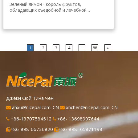
Зеленый лимон - король фруктов,
обладающих съедобной и лечебной
ценностью. Лимонный порошок Nicepal
выбран из свежего зеленого лимона
Хайнань, полученного с помощью самой
передовой в мире технологии
распылительной сушки и обработки,
которая хорошо сохраняет
1
2
3
4
...
88
»
питательность и аромат свежего лимона.
Мгновенно растворяется, удобен в
применении.
Джеки Сюй Тина Чен
ahxu@nicepal.com. CN
xnchen@nicepal.com. CN


+86-13707584512
+86- 13698997644


+86-898-66736820
+86-898- 65871198

