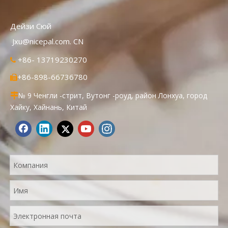
Дейзи Сюй
Jxu@nicepal.com. CN
+86- 13719230270

+86-898-66736780

№ 9 Ченгли -стрит, Вутонг -роуд, район Лонхуа, город

Хайку, Хайнань, Китай