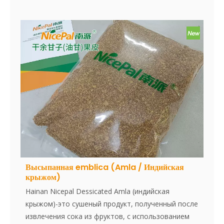
Используя свежие ананасы, обрабатываемые в
чистой среде, фрукты вдвое и заморожены,
чтобы поддерживать естественную сладость,
яркий цвет и тропический вкус. Этот продукт
идеально подходит для производителей, ищущих
готовый к использованию универсальный
ингредиент ананаса в десертах, напитках или
кулинарных рецептах, обеспечивая при этом
постоянный вкус и качество.
Высыпанная emblica (Amla / Индийская
крыжом)
Hainan Nicepal Dessicated Amla (индийская
крыжом)-это сушеный продукт, полученный после
извлечения сока из фруктов, с использованием