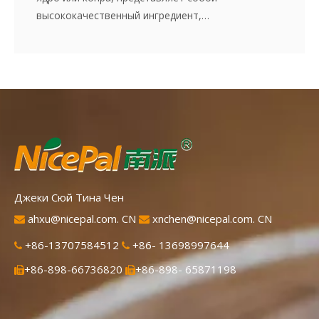
высококачественный ингредиент,
адаптированный для пищевой промышленности.
Мясо тщательно заморожено из свежих молодых
／ зеленых кокосовых орехов, чтобы сохранить
его натуральную текстуру, богатый вкус и пользу
от питания. Этот универсальный продукт
идеально подходит для использования в
десертах, напитках, выпечке и разнообразных
кулинарных приложениях, предлагая удобный и
постоянный кокосовый ингредиент для
производителей.
Джеки Сюй Тина Чен
ahxu@nicepal.com. CN
xnchen@nicepal.com. CN


+86-13707584512
+86- 13698997644


+86-898-66736820
+86-898- 65871198

