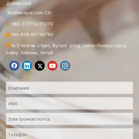
Дейзи Сюй
Jxu@nicepal.com. CN
+86- 13719230270

+86-898-66736780

№ 9 Ченгли -стрит, Вутонг -роуд, район Лонхуа, город

Хайку, Хайнань, Китай