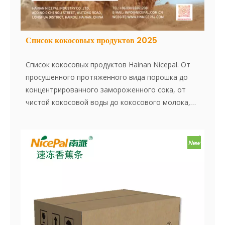
Список кокосовых продуктов 2025
Список кокосовых продуктов Hainan Nicepal. От
просушенного протяженного вида порошка до
концентрированного замороженного сока, от
чистой кокосовой воды до кокосового молока,
от кокосового мяса до искушенного кокоса, от
сырого порошка до жареного, от порошка
клетчатки до порошка масла .... молодой
кокосовой, тайский ароматный кокосовый орех,
золотой кокосовый орех, натуральная розовая
кокосовая вода ...... У нас вертикально
интегрированная сеть от фермы до получения
потребностей.