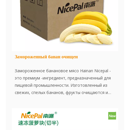
Сохраните эту картинку и проверьте наши
различные продукты в любое время. Свяжитесь в
любое время и получите бесплатные образцы.
Замороженный банан очищен
Замороженное банановое мясо Hainan Nicepal -
это премиум -ингредиент, предназначенный для
пищевой промышленности. Изготовленный из
свежих, спелых бананов, фрукты очищаются и
заморожены, чтобы сохранить его естественную
сладость, текстуру и богатый вкус. Этот продукт
идеально подходит для использования в смузи,
десертах, выпечке и различных кулинарных
приложениях, предлагая удобство и постоянное