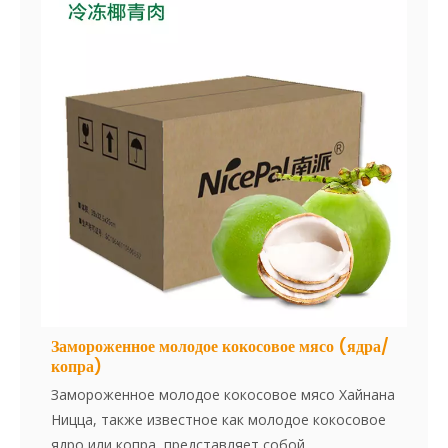
вкус и пищевые преимущества. Этот
универсальный продукт идеально подходит для
использования в десертах, напитках, выпечке и
разнообразных кулинарных приложениях,
предлагая удобный и постоянный кокосовый
ингредиент для производителей.
Замороженное молодое кокосовое мясо (ядра/
копра)
Замороженное молодое кокосовое мясо Хайнана
Ницца, также известное как молодое кокосовое
ядро или копра, представляет собой