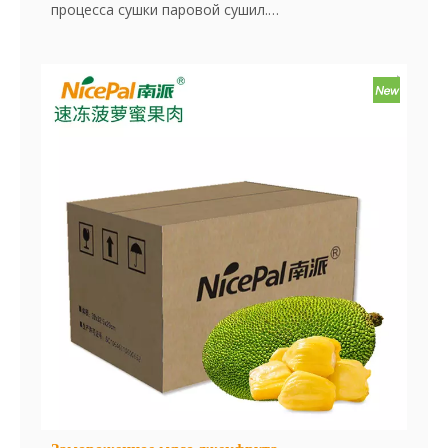
процесса сушки паровой сушил.
Phyllanthus emblica, также известная как Emblic,
Emblic Myrobalan, Myrobalan, индийский
крыжесной кладку, дерево Малакки или Амла, от
санскрита आमलकी, является лиственным деревом
семейства Phyllanthaceae. Его родной
ассортимент - тропическая и южная Азия.