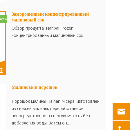
минут, что эффективно сохраняет свежий
вкус и содержание питания в помидорах.
Замороженный концентрированный
малиновый сок
Обзор продукта: Nanpai Frozen
концентрированный малиновый сок
Замороженный концентрированный
малиновый сок Nicepal изготовлен из
свежей, в сезонную малину. Сок
экстрагируется и концентрируется в чистой
среде. Затем он быстро замораживается
Малиновый порошок
при -38 ° C и хранится при -18 ° C. Весь
процесс, от извлечения сока до быстрого
Порошок малины Hainan Nicepal изготовлен
замораживания, завершается в течение 30
из свежей малины, переработанной
минут, что эффективно сохраняет свежий
непосредственно в свежую мякоть без
вкус и содержание питания в малину.
добавления воды. Затем он