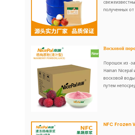
свежеизвестны
полученных от
сотрудничающи
экстрагируют 
быстро замораж
сохраняют при 
приготовления
Восковой пор
завершается в 
обеспечивая с
Порошок из -з
яблок и богато
Hainan Nicepal
свободный от 
восковой воды
сущностей, ко
путем непосре
окрасок, на 10
свежего сока. 
поддерживая ц
усовершенство
передовой тех
эффективно со
и аромат воск
NFC Frozen 
растворяется 