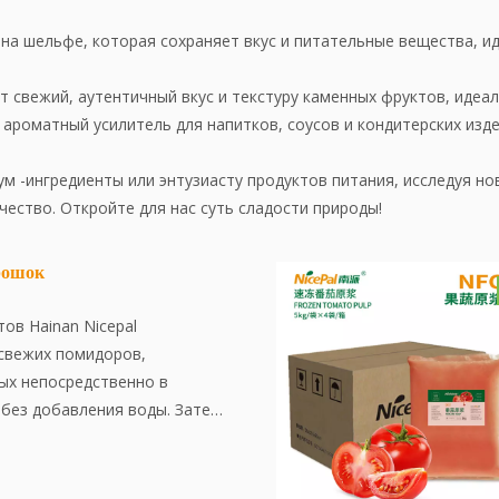
на шельфе, которая сохраняет вкус и питательные вещества, ид
т свежий, аутентичный вкус и текстуру каменных фруктов, идеал
 ароматный усилитель для напитков, соусов и кондитерских изде
м -ингредиенты или энтузиасту продуктов питания, исследуя н
ество. Откройте для нас суть сладости природы!
рошок
ов Hainan Nicepal
 свежих помидоров,
х непосредственно в
 без добавления воды. Затем
твовается с использованием
нологии сушилки,
храняя содержание питания