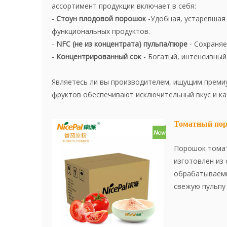
ассортимент продукции включает в себя:
-
Стоун плодовой порошок
-Удобная, устаревшая 
функциональных продуктов.
-
NFC (не из концентрата) пульпа/пюре
- Сохраняе
-
Концентрированный сок
- Богатый, интенсивный
Являетесь ли вы производителем, ищущим премиу
фруктов обеспечивают исключительный вкус и кач
Томатный по
Порошок томат
изготовлен из
обрабатываемы
свежую пульпу
он усовершенс
передовой тех
эффективно со