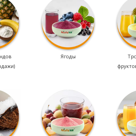
ндов
Ягоды
Тр
одажи)
фрукто