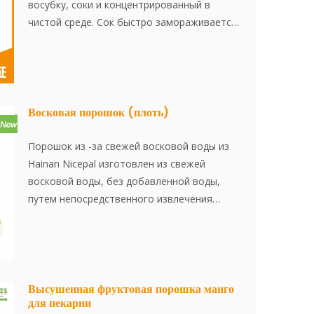
восубку, соки и концентрированный в
чистой среде. Сок быстро замораживается
при -38 ° C, а затем хранится при -18 ° C.
Весь процесс, от приготовления сока до
замораживания, завершается в течение 30
минут, что эффективно сохраняет свежий
вкус и содержание питательных веществ в
Восковая порошок (плоть)
восковой образе.
Порошок из -за свежей восковой воды из
Hainan Nicepal изготовлен из свежей
восковой воды, без добавленной воды,
путем непосредственного извлечения
свежего сока. Затем он
усовершенствовается с использованием
передовой технологии сушки распылителя,
эффективно сохраняя содержание питания
и аромат восковой части. Порошок
Высушенная фруктовая порошка манго
для пекарни
растворяется мгновенно, удобен в