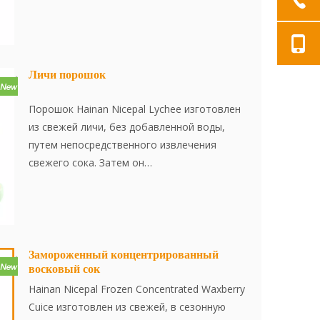
усовершенствовается с использованием
передовой технологии сушилки,
эффективно сохраняя содержание питания
и оригинальный вкус малины. Порошок
растворяется мгновенно и удобно
Личи порошок
использовать.
Порошок Hainan Nicepal Lychee изготовлен
из свежей личи, без добавленной воды,
путем непосредственного извлечения
свежего сока. Затем он
усовершенствовается с использованием
передовой технологии сушки распылителя,
эффективно сохраняя содержание питания
и аромат личи. Порошок растворяется
мгновенно, удобен в использовании и
Замороженный концентрированный
восковый сок
является отличным пищевым
ингредиентом. Нет добавок, нет сущности.
Hainan Nicepal Frozen Concentrated Waxberry
Cuice изготовлен из свежей, в сезонную