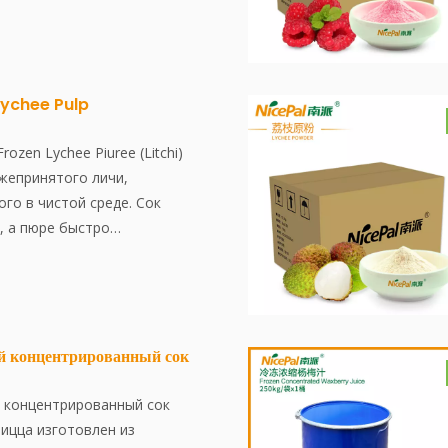
8 ° C. Весь процесс, от
поддерживая целостность и
 сока до замораживания,
оров.
течение 30 минут, что
храняет свежий вкус и
тания в малину.
Lychee Pulp
rozen Lychee Piuree (Litchi)
ежепринятого личи,
го в чистой среде. Сок
, а пюре быстро
 при -38 ° C, а затем
8 ° C. Весь процесс, от
 сока до замерзания,
течение 30 минут, что
храняет свежий вкус и
 концентрированный сок
ания в личи.
 концентрированный сок
ицца изготовлен из