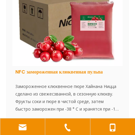
NFC замороженная клюквенная пульпа
Замороженное клюквенное пюре Хайнана Ницца
сделано из свежесзванной, в сезонную клюкву.
Фрукты соки и пюре в чистой среде, затем
быстро заморожен при -38 ° С и хранятся при -18
° С. Весь процесс, от приготовления сока до
замораживания, завершается в течение 30
минут, что эффективно сохраняет свежий вкус и