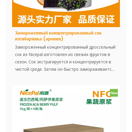
Замороженный концентрированный сок
изгибарника (арония)
Замороженный концентрированный дроссельный
сок из Nicepal изготовлен из свежих фруктов в
сезон. Сок экстрагируется и концентрируется в
чистой среде. Затем он быстро замораживается
при -38 ° C и хранится при -18 ° C. Весь процесс,
от извлечения сока до быстрого замораживания,
завершается в течение 30 минут, что
эффективно сохраняет свежий вкус и содержание
питания в дроссель.
Теперь доступны два варианта размера упаковки!