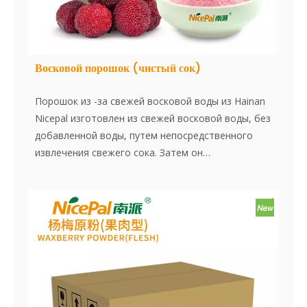
Восковой порошок (чистый сок)
Порошок из -за свежей восковой воды из Hainan
Nicepal изготовлен из свежей восковой воды, без
добавленной воды, путем непосредственного
извлечения свежего сока. Затем он
усовершенствовается с использованием
передовой технологии сушки распылителя,
эффективно сохраняя содержание питания и
аромат восковой части. Порошок растворяется
мгновенно, удобен в использовании и является
отличным пищевым ингредиентом. Нет добавок,
нет сущности.