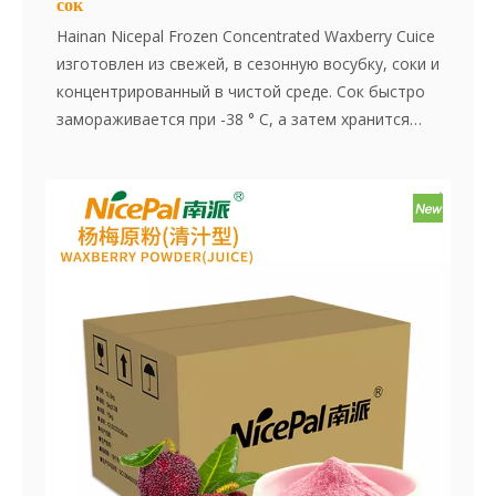
сок
Hainan Nicepal Frozen Concentrated Waxberry Cuice
изготовлен из свежей, в сезонную восубку, соки и
концентрированный в чистой среде. Сок быстро
замораживается при -38 ° C, а затем хранится
при -18 ° C. Весь процесс, от приготовления сока
до замораживания, завершается в течение 30
минут, что эффективно сохраняет свежий вкус и
содержание питательных веществ в восковой
образе.