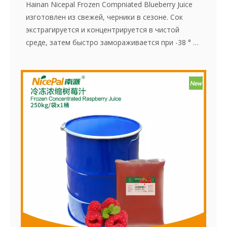
Hainan Nicepal Frozen Compniated Blueberry Juice
изготовлен из свежей, черники в сезоне. Сок
экстрагируется и концентрируется в чистой
среде, затем быстро замораживается при -38 ° C
и хранится при -18 ° C. Весь процесс, от
приготовления сока до быстрого
замораживания, завершается в течение 30
минут, что эффективно сохраняет свежий вкус и
содержание питания в чернике.