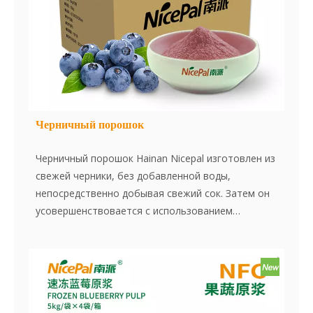
Черничный порошок
Черничный порошок Hainan Nicepal изготовлен из
свежей черники, без добавленной воды,
непосредственно добывая свежий сок. Затем он
усовершенствовается с использованием
передовой технологии сушки спрей, эффективно
сохраняя содержание питания и аромат черники.
Порошок растворяется мгновенно, удобен в
использовании и является отличным пищевым
ингредиентом. Нет добавок, нет сущности,