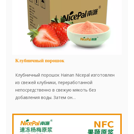
естественен, поддерживая целостность и
чистоту клубники.
Клубничный порошок
Клубничный порошок Hainan Nicepal изготовлен
из свежей клубники, переработанной
непосредственно в свежую мякоть без
добавления воды. Затем он
усовершенствовается с использованием
передовой технологии сушилки, эффективно
сохраняя содержание питания и оригинальный
вкус клубники. Порошок растворяется мгновенно