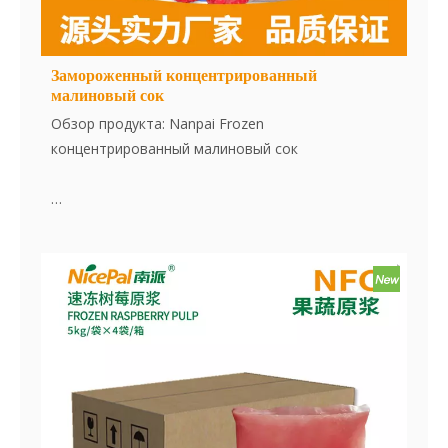
Замороженный концентрированный
малиновый сок
Обзор продукта: Nanpai Frozen
концентрированный малиновый сок
Замороженный концентрированный малиновый
сок Nicepal изготовлен из свежей, в сезонную
малину. Сок экстрагируется и концентрируется в
чистой среде. Затем он быстро замораживается
при -38 ° C и хранится при -18 ° C. Весь процесс,
от извлечения сока до быстрого замораживания,
завершается в течение 30 минут, что
эффективно сохраняет свежий вкус и содержание
питания в малину.