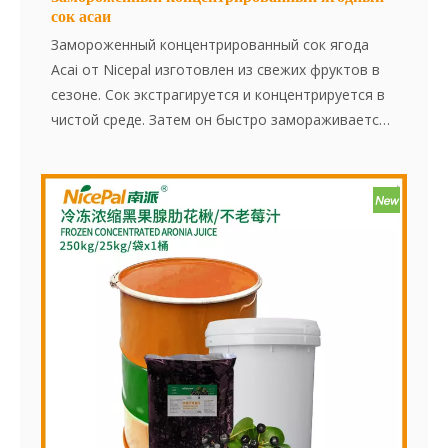
сок асаи
Замороженный концентрированный сок ягода
Acai от Nicepal изготовлен из свежих фруктов в
сезоне. Сок экстрагируется и концентрируется в
чистой среде. Затем он быстро замораживается
при -38 ° C и хранится при -18 ° C. Весь процесс,
от извлечения сока до быстрого замораживания,
завершается в течение 30 минут, что
эффективно сохраняет свежий вкус и содержание
питания в ягода Acai.
Теперь доступны два варианта размера упаковки!