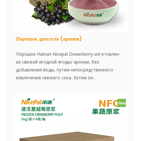
Порошок дросселя (арония)
Порошок Hainan Nicepal Dowerberry изготовлен
из свежей ягодной ягоды/ аронии, без
добавления воды, путем непосредственного
извлечения свежего сока. Затем он
усовершенствовается с использованием
передовой технологии сушки распылителя,
эффективно сохраняя содержание питания и
аромат дроссельной. Порошок растворяется
мгновенно, удобен в использовании и является
отличным пищевым ингредиентом. Нет добавок,
нет сущности,