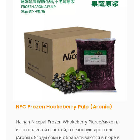
свежий вкус и содержание питания в ягода Acai.
NFC Frozen Hookeberry Pulp (Aronia)
Hainan Nicepal Frozen Whokeberry Piuree/мякоть
изготовлена из свежей, в сезонную дроссель
(Aronia). Ягоды соки и обрабатываются в пюре в