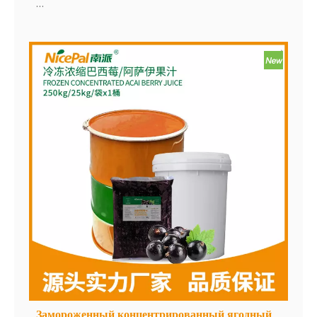
Замороженный концентрированный малиновый
сок Nicepal изготовлен из свежей, в сезонную
клюкву. Сок экстрагируется и концентрируется в
чистой среде. Затем он быстро замораживается
при -38 ° C и хранится при -18 ° C. Весь процесс,
от извлечения сока до быстрого замораживания,
завершается в течение 30 минут, что
эффективно сохраняет свежий вкус и содержание
питания клюквы.
Теперь доступны два варианта размера упаковки!
Замороженный концентрированный ягодный