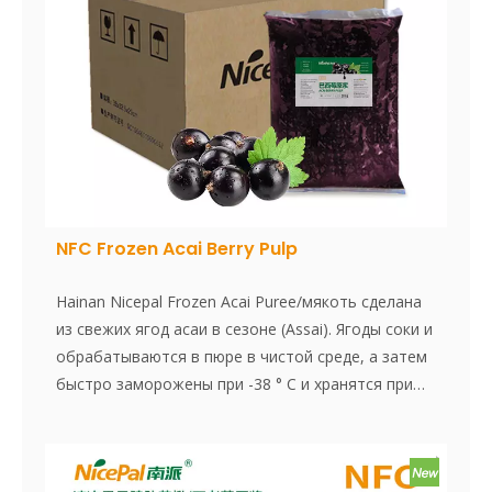
NFC Frozen Acai Berry Pulp
Hainan Nicepal Frozen Acai Puree/мякоть сделана
из свежих ягод асаи в сезоне (Assai). Ягоды соки и
обрабатываются в пюре в чистой среде, а затем
быстро заморожены при -38 ° C и хранятся при
-18 ° C. Весь процесс, от приготовления сока до
быстрого замораживания, завершается в
течение 30 минут, что эффективно сохраняет