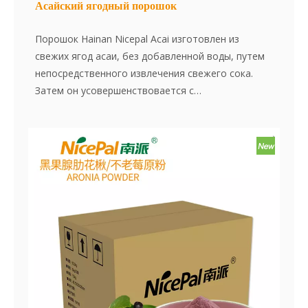
Асайский ягодный порошок
Порошок Hainan Nicepal Acai изготовлен из
свежих ягод асаи, без добавленной воды, путем
непосредственного извлечения свежего сока.
Затем он усовершенствовается с
использованием передовой технологии сушки
спрей, эффективно сохраняя содержание питания
и аромат ягод асаи. Порошок растворяется
мгновенно, удобен в использовании и является
отличным пищевым ингредиентом. Нет добавок,
нет сущности,