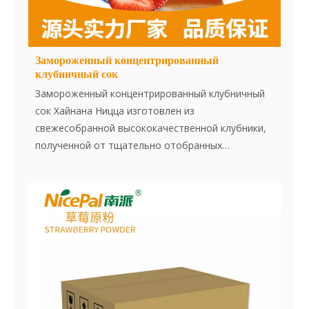
Замороженный концентрированный
клубничный сок
Замороженный концентрированный клубничный
сок Хайнана Ницца изготовлен из
свежесобранной высококачественной клубники,
полученной от тщательно отобранных
сотрудничающих ферм. В чистой среде сок
экстрагируют и концентрируют, затем быстро
замораживают при -38 ° C и сохраняют при -18 °
C. Весь процесс, от приготовления сока до
замерзания, завершается в течение 30 минут,
обеспечивая сохранение свежего вкуса клубники
и богатого питания. Этот продукт, свободный от
добавок, искусственных сущностей,
консервантов и искусственных окрасок, на 100%