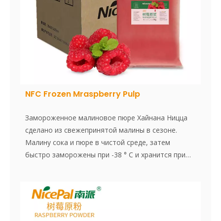
NFC Frozen Mraspberry Pulp
Замороженное малиновое пюре Хайнана Ницца
сделано из свежепринятой малины в сезоне.
Малину сока и пюре в чистой среде, затем
быстро заморожены при -38 ° C и хранится при
-18 ° C. Весь процесс, от приготовления сока до
замораживания, завершается в течение 30
минут, что эффективно сохраняет свежий вкус и
содержание питания в малину.