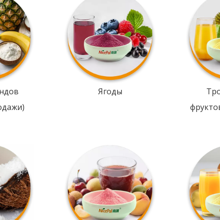
ндов
Ягоды
Тр
одажи)
фрукто