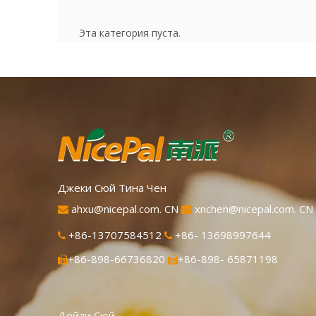
Эта категория пуста.
Джеки Сюй Тина Чен
ahxu@nicepal.com. CN
xnchen@nicepal.com. CN


+86-13707584512
+86- 13698997644


+86-898-66736820
+86-898- 65871198


Дейзи Сюй