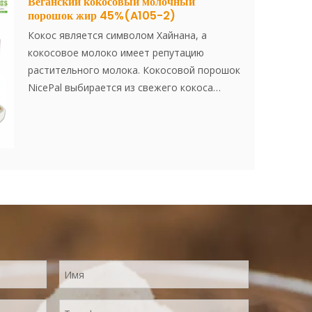
Веганский кокосовый молочный
порошок жир 45%(A105-2)
Кокос является символом Хайнана, а
кокосовое молоко имеет репутацию
растительного молока. Кокосовой порошок
NicePal выбирается из свежего кокоса
Hainan, созданного самой передовой
технологией и обработкой с высокой
точкой спрей и обработкой, которая
сохраняет его питание и аромат свежего
кокоса. Мгновенно растворился, простой в
использовании.