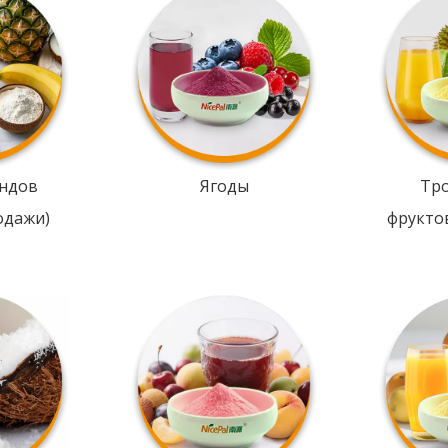
ндов
Ягоды
Тр
одажи)
фрукто