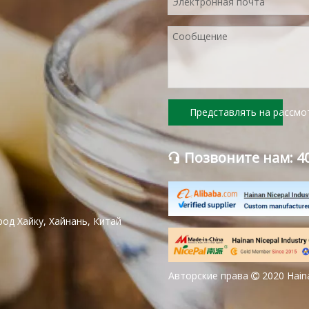
Представлять на рассмо
Позвоните нам: 40

род Хайку, Хайнань, Китай
Авторские права
2020 Haina
