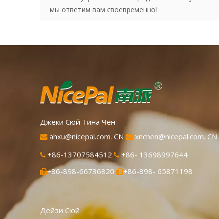
мы ответим вам своевременно!
Джеки Сюй Тина Чен
ahxu@nicepal.com. CN
xnchen@nicepal.com. CN


+86-13707584512
+86- 13698997644


+86-898-66736820
+86-898- 65871198


Дейзи Сюй