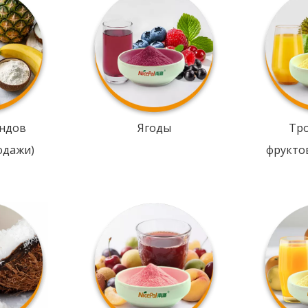
ндов
Ягоды
Тр
одажи)
фрукто