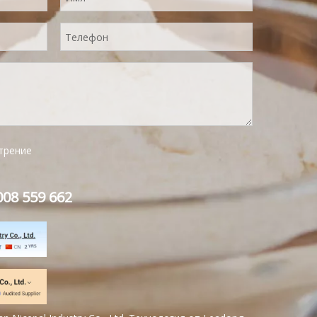
трение
08 559 662