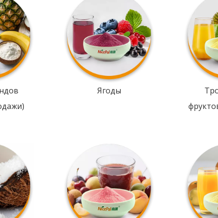
ндов
Ягоды
Тр
одажи)
фрукто