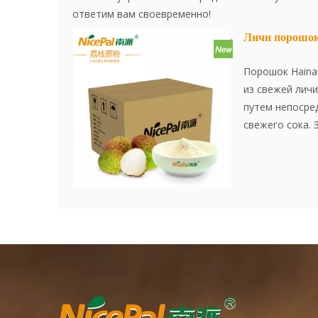
ответим вам своевременно!
Личи порошо
Порошок Hainan
из свежей личи
путем непосре
свежего сока. 
усовершенство
передовой тех
эффективно со
и аромат личи
мгновенно, уд
является отл
ингредиентом. 