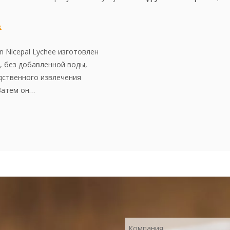
к
 Nicepal Lychee изготовлен
, без добавленной воды,
дственного извлечения
Затем он
вается с использованием
нологии сушки распылителя,
храняя содержание питания
. Порошок растворяется
обен в использовании и
ичным пищевым
Нет добавок, нет сущности.