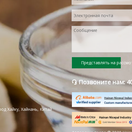
Представлять на рассмо
Позвоните нам: 40

род Хайку, Хайнань, Китай