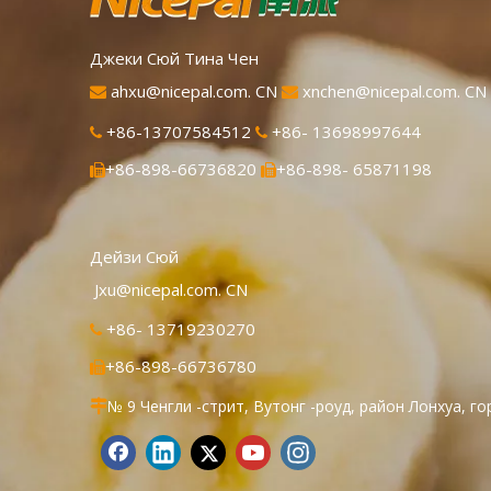
Джеки Сюй Тина Чен
ahxu@nicepal.com. CN
xnchen@nicepal.com. CN


+86-13707584512
+86- 13698997644


+86-898-66736820
+86-898- 65871198


Дейзи Сюй
Jxu@nicepal.com. CN
+86- 13719230270

+86-898-66736780

№ 9 Ченгли -стрит, Вутонг -роуд, район Лонхуа, го
