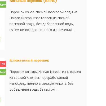
Восковая порошок (плоть)
Порошок из -за свежей восковой воды из
Hainan Nicepal изготовлен из свежей
восковой воды, без добавленной воды,
путем непосредственного извлечения
свежего сока. Затем он
усовершенствовается с использованием
передовой технологии сушки распылителя,
эффективно сохраняя содержание питания
и аромат восковой части. Порошок
Клюквенный порошок
растворяется мгновенно, удобен в
использовании и является отличным
Порошок клюквы Hainan Nicepal изготовлен
пищевым ингредиентом. Нет добавок, нет
из свежей клюквы, переработанной
сущности.
непосредственно в свежую мякоть без
добавления воды. Затем он
усовершенствовается с использованием
передовой технологии сушилки,