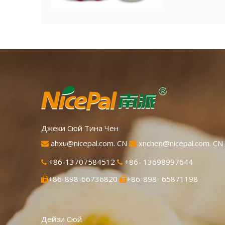
передовой тех
эффективно со
и аромат воск
растворяется 
использовании
пищевым ингре
сущности.
Джеки Сюй Тина Чен
ahxu@nicepal.com. CN
xnchen@nicepal.com. CN


+86-13707584512
+86- 13698997644


+86-898-66736820
+86-898- 65871198


Дейзи Сюй