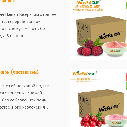
орошок
ы Hainan Nicepal изготовлен
ины, переработанной
но в свежую мякоть без
ды. Затем он
вается с использованием
нологии сушилки,
храняя содержание питания
й вкус малины. Порошок
мгновенно и удобно
ошок (чистый сок)
а свежей восковой воды из
 изготовлен из свежей
, без добавленной воды,
дственного извлечения
Затем он
вается с использованием