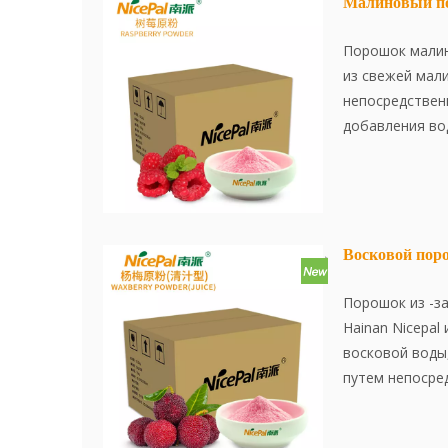
Малиновый п
Порошок малин
из свежей мал
непосредствен
добавления во
усовершенство
передовой тех
эффективно со
и оригинальны
растворяется 
Восковой пор
использовать.
Порошок из -з
Hainan Nicepal
восковой воды
путем непосре
свежего сока. 
усовершенство