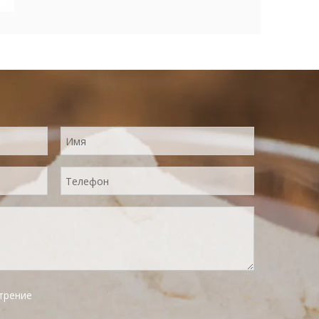
эффективно сохраняя содержание питания
и оригинальный вкус клюквы. Порошок
растворяется мгновенно и удобно
использовать.
трение