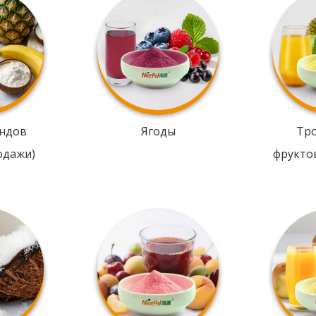
ндов
Ягоды
Тр
одажи)
фрукто