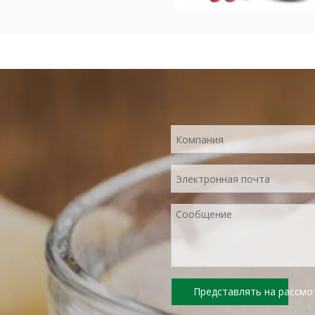
нологии сушки распылителя,
храняя содержание питания
овой части. Порошок
мгновенно, удобен в
 и является отличным
диентом. Нет добавок, нет
Представлять на рассмо