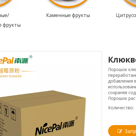
ные/
Каменные фрукты
Цитрус
е фрукты
Клюкв
Порошок клюк
переработан
добавления в
использован
сохраняя сод
Порошок рас
Количество:
Запр