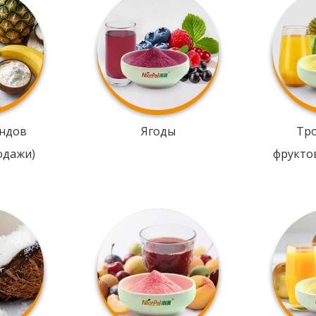
ндов
Ягоды
Тр
одажи)
фрукто