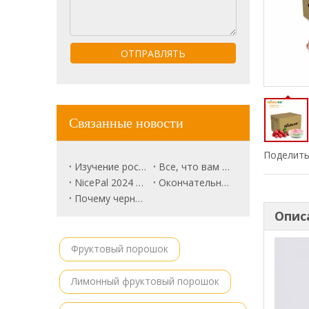
ОТПРАВЛЯТЬ
Связанные новости
Поделить
Изучение роскошного рынка фруктов: розовый ананас будущим?
Все, что вам нужно знать о Trune Plum.
NicePal 2024 Продовольственная выставка Повестка дня
Окончательное руководство по корням свеклы
Почему черная красавица арбуз выделяется
Опис
Фруктовый порошок
Лимонный фруктовый порошок