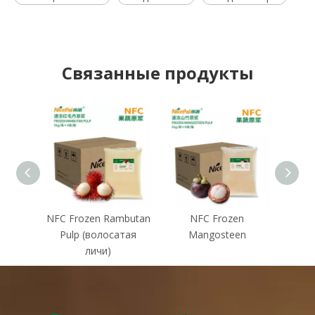
Связанные продукты
NFC Frozen Rambutan
NFC Frozen
NFC
Pulp (волосатая
Mangosteen
Thon
личи)
(зол