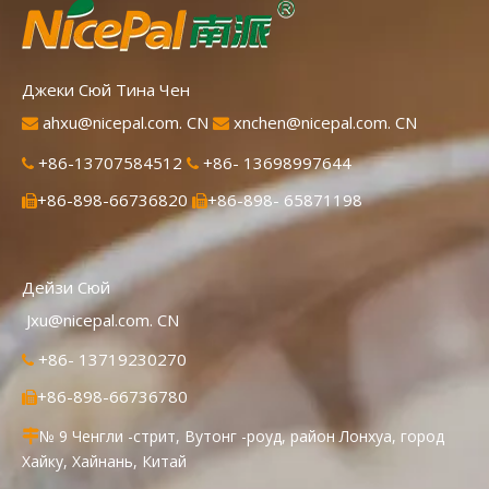
Джеки Сюй Тина Чен
ahxu@nicepal.com. CN
xnchen@nicepal.com. CN


+86-13707584512
+86- 13698997644


+86-898-66736820
+86-898- 65871198


Дейзи Сюй
Jxu@nicepal.com. CN
+86- 13719230270

+86-898-66736780

№ 9 Ченгли -стрит, Вутонг -роуд, район Лонхуа, город

Хайку, Хайнань, Китай