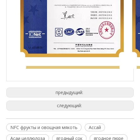
предыдущий:
следующий:
NFC фрукты и овощная мякоть
Ассай
Асаи целлюлоза
ягодный сок
ягодное пюре