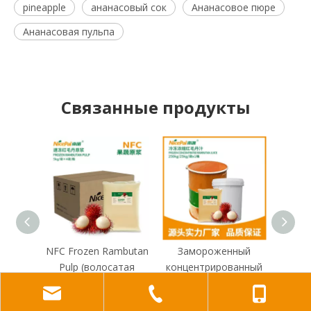
pineapple
ананасовый сок
Ананасовое пюре
Ананасовая пульпа
Связанные продукты
NFC Frozen Rambutan
Замороженный
За
Pulp (волосатая
концентрированный
конц
личи)
рамбутанский сок
манг
(волосатый личи)