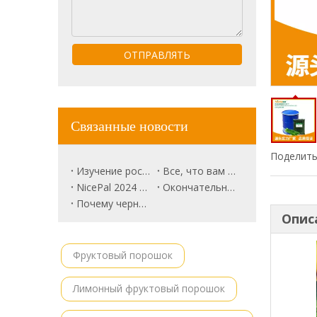
ОТПРАВЛЯТЬ
Связанные новости
Поделить
Изучение роскошного рынка фруктов: розовый ананас будущим?
Все, что вам нужно знать о Trune Plum.
NicePal 2024 Продовольственная выставка Повестка дня
Окончательное руководство по корням свеклы
Почему черная красавица арбуз выделяется
Опис
Фруктовый порошок
Лимонный фруктовый порошок