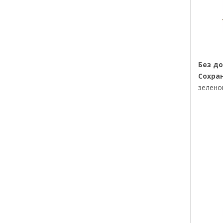
Без д
Сохра
зелено