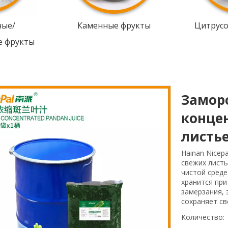
ные/
Каменные фрукты
Цитрус
е фрукты
Замор
конце
листь
Hainan Nicep
свежих листь
чистой среде
хранится при
замерзания, 
сохраняет св
Количество: