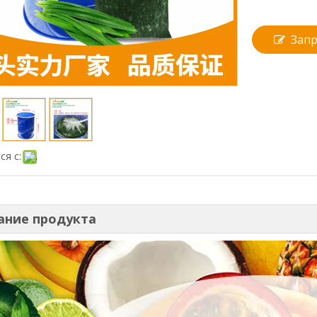
Запр
ся с:
ание продукта