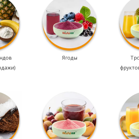
ндов
Ягоды
Тр
одажи)
фрукто