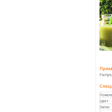
Прям
Распре
Спец
Появл
Цвет
Запах