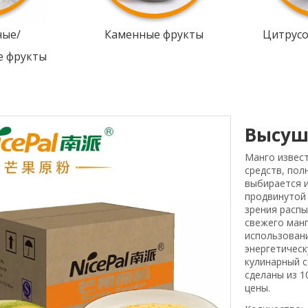
ные/
Каменные фрукты
Цитрус
е фрукты
Высуш
Манго извест
средств, пол
выбирается и
продвинутой 
зрения распы
свежего манг
использован
энергетическ
кулинарный с
сделаны из 
цены.