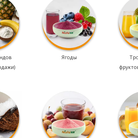
ндов
Ягоды
Тр
одажи)
фрукто