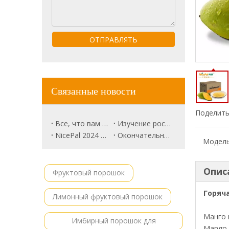
ОТПРАВЛЯТЬ
Связанные новости
Поделить
Все, что вам нужно знать о Trune Plum.
Изучение роскошного рынка фруктов: розовый ананас будущим?
NicePal 2024 Продовольственная выставка Повестка дня
Окончательное руководство по корням свеклы
Модель
Опис
Фруктовый порошок
Горяч
Лимонный фруктовый порошок
Манго 
Имбирный порошок для
Mango 