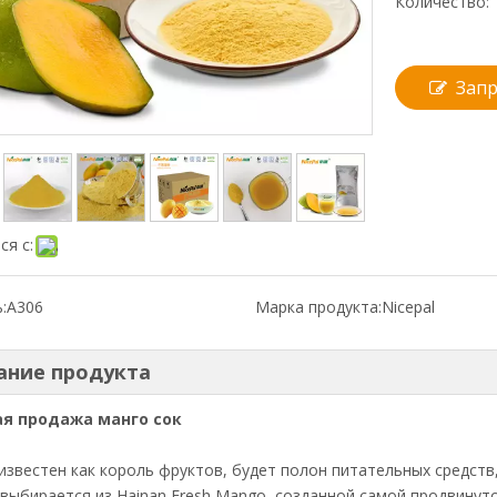
Количество:
Запр
ся с:
:
A306
Марка продукта:
Nicepal
ание продукта
ая продажа манго сок
известен как король фруктов, будет полон питательных средств,
выбирается из Hainan Fresh Mango, созданной самой продвинут