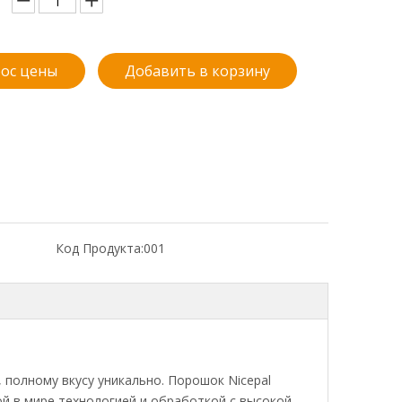
ос цены
Добавить в корзину
Код Продукта:
001
 полному вкусу уникально. Порошок Nicepal
ой в мире технологией и обработкой с высокой