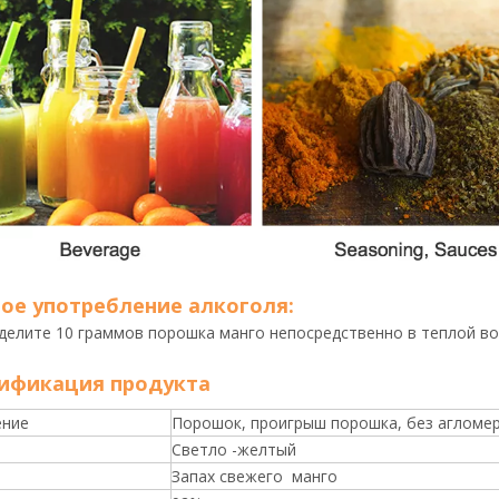
ое употребление алкоголя:
делите 10 граммов порошка манго непосредственно в теплой вод
ификация продукта
ение
Порошок, проигрыш порошка, без агломер
Светло -желтый
Запах свежего манго