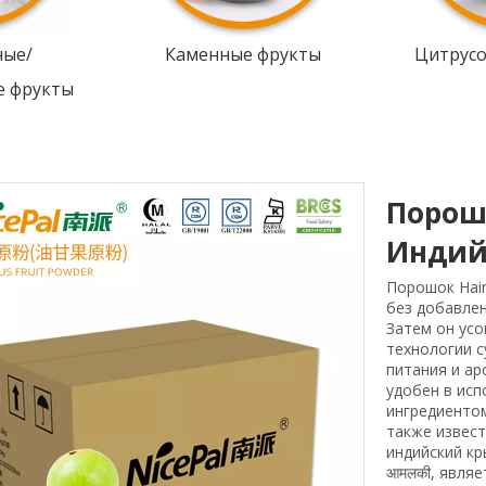
ные/
Каменные фрукты
Цитрус
е фрукты
Порошо
Индий
Порошок Hain
без добавлен
Затем он ус
технологии с
питания и ар
удобен в ис
ингредиентом
также известн
индийский кр
आमलकी, являе