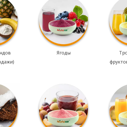
ндов
Ягоды
Тр
одажи)
фрукто