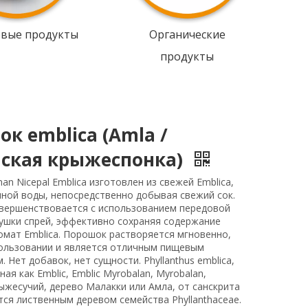
овые продукты
Органические
продукты
к emblica (Amla /
ская крыжеспонка)
an Nicepal Emblica изготовлен из свежей Emblica,
ной воды, непосредственно добывая свежий сок.
овершенствовается с использованием передовой
ушки спрей, эффективно сохраняя содержание
омат Emblica. Порошок растворяется мгновенно,
пользовании и является отличным пищевым
. Нет добавок, нет сущности. Phyllanthus emblica,
ая как Emblic, Emblic Myrobalan, Myrobalan,
ыжесучий, дерево Малакки или Амла, от санскрита
тся лиственным деревом семейства Phyllanthaceae.