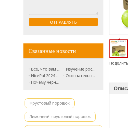
ОТПРАВЛЯТЬ
Связанные новости
Поделить
Все, что вам нужно знать о Trune Plum.
Изучение роскошного рынка фруктов: розовый ананас будущим?
NicePal 2024 Продовольственная выставка Повестка дня
Окончательное руководство по корням свеклы
Почему черная красавица арбуз выделяется
Опис
Фруктовый порошок
Лимонный фруктовый порошок