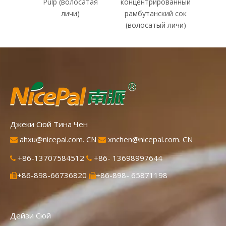
Pulp (волосатая
концентрированный
конц
личи)
рамбутанский сок
манг
(волосатый личи)
Джеки Сюй Тина Чен
ahxu@nicepal.com. CN
xnchen@nicepal.com. CN


+86-13707584512
+86- 13698997644


+86-898-66736820
+86-898- 65871198


Дейзи Сюй