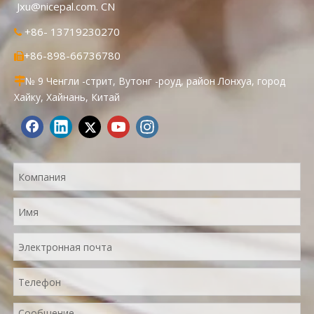
Jxu@nicepal.com. CN
+86- 13719230270

+86-898-66736780

№ 9 Ченгли -стрит, Вутонг -роуд, район Лонхуа, город

Хайку, Хайнань, Китай