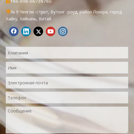
+86-898-66736780

№ 9 Ченгли -стрит, Вутонг -роуд, район Лонхуа, город

Хайку, Хайнань, Китай