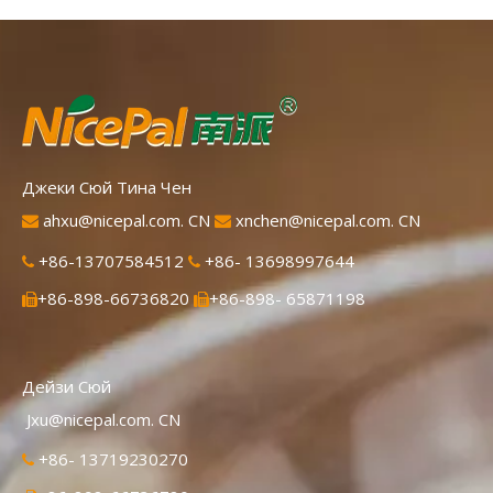
Джеки Сюй Тина Чен
ahxu@nicepal.com. CN
xnchen@nicepal.com. CN


+86-13707584512
+86- 13698997644


+86-898-66736820
+86-898- 65871198


Дейзи Сюй
Jxu@nicepal.com. CN
+86- 13719230270
