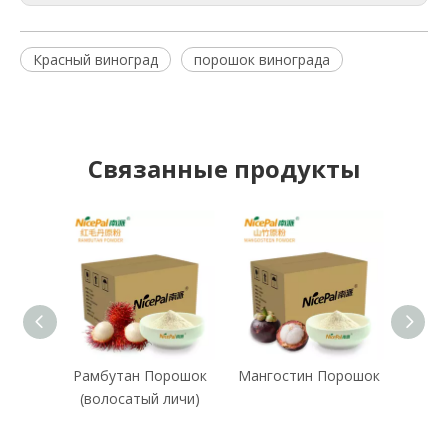
Красный виноград
порошок винограда
Связанные продукты
Рамбутан Порошок
Мангостин Порошок
Мон
(волосатый личи)
Поро