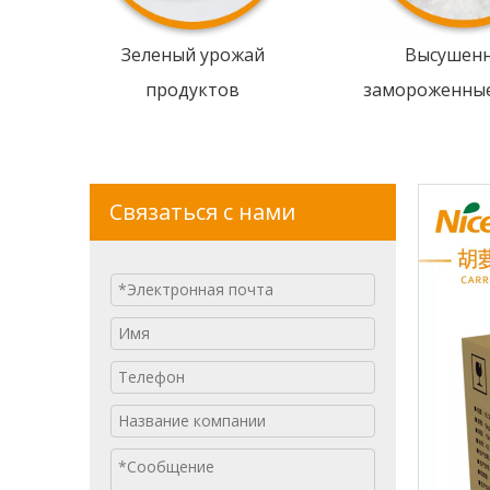
Зеленый урожай
Высушен
продуктов
замороженны
Связаться с нами