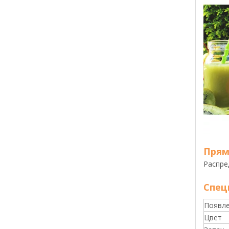
Прям
Распре
Спец
Появл
Цвет