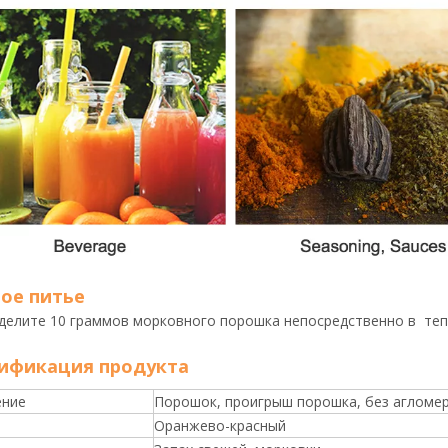
ое питье
делите 10 граммов морковного порошка непосредственно в тепл
ификация продукта
ение
Порошок, проигрыш порошка, без агломер
Оранжево-красный