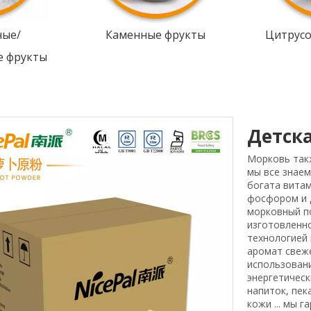
ные/
Каменные фрукты
Цитрус
е фрукты
Детск
Морковь такж
мы все знаем
богата витам
фосфором и 
морковный п
изготовленн
технологией 
аромат свеж
использовани
энергетическ
напиток, пек
кожи ... мы г