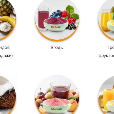
ндов
Ягоды
Тр
одажи)
фрукто