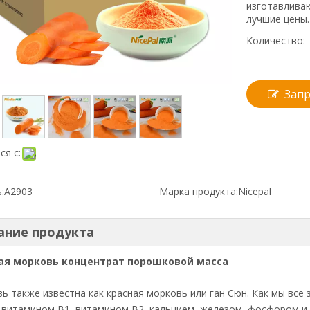
изготавлива
лучшие цены.
Количество:
Запр
ся с:
:
A2903
Марка продукта:
Nicepal
ание продукта
ая морковь концентрат порошковой масса
ь также известна как красная морковь или ган Сюн. Как мы все 
 витамином В1, витамином В2, кальцием, железом, фосфором и