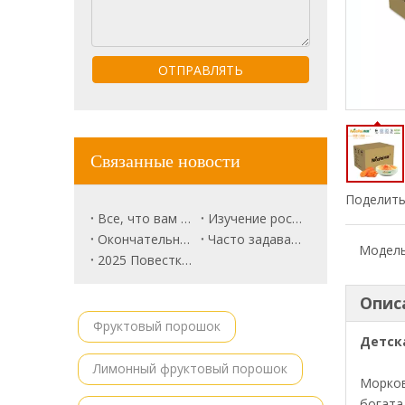
ОТПРАВЛЯТЬ
Связанные новости
Поделить
Все, что вам нужно знать о Trune Plum.
Изучение роскошного рынка фруктов: розовый ананас будущим?
Окончательное руководство по корням свеклы
Часто задаваемые вопросы о кокосовом порошке! Все, что вам интересно, здесь.
Модель
2025 Повестка дня в области пищевой экспозиции
Опис
Фруктовый порошок
Детск
Лимонный фруктовый порошок
Морков
богата