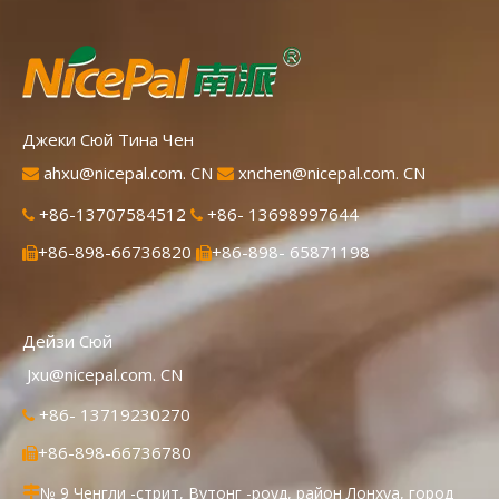
Джеки Сюй Тина Чен
ahxu@nicepal.com. CN
xnchen@nicepal.com. CN


+86-13707584512
+86- 13698997644


+86-898-66736820
+86-898- 65871198


Дейзи Сюй
Jxu@nicepal.com. CN
+86- 13719230270

+86-898-66736780

№ 9 Ченгли -стрит, Вутонг -роуд, район Лонхуа, город
