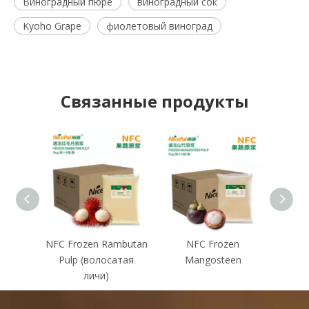
Виноградный пюре
виноградный сок
Kyoho Grape
фиолетовый виноград
Связанные продукты
NFC Frozen Rambutan
NFC Frozen
NFC
Pulp (волосатая
Mangosteen
Thon
личи)
(зол